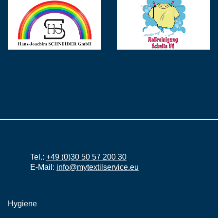
Hans-Joachim Schneider
Naßreinigung Schulte UG
GmbH
Textilpflege HÖH
Textilservice Stangelmayer
Textilreinigung und Wäscherei
Textilreinigung Rudolf Schrott
Offermann
e.K
Tel.:
+49 (0)30 50 57 200 30
E-Mail:
info@mytextilservice.eu
Hygiene