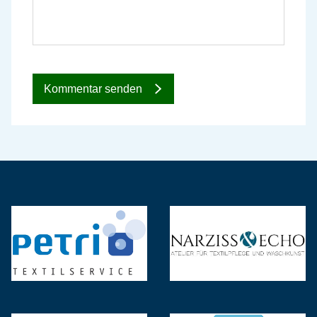
Kommentar senden
Textilservice Petri GmbH
NARZISS & ECHO