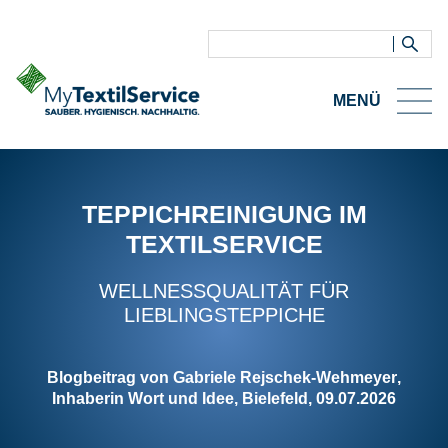
MENÜ
Startseite
TEPPICHREINIGUNG IM
Hygiene
TEXTILSERVICE
Nachhaltigkeit
Textile Services
WELLNESSQUALITÄT FÜR
LIEBLINGSTEPPICHE
Reklamationen und
Streitfälle
Blogbeitrag von Gabriele Rejschek-Wehmeyer
,
Blog
Inhaberin Wort und Idee
, Bielefeld, 09.07.2026