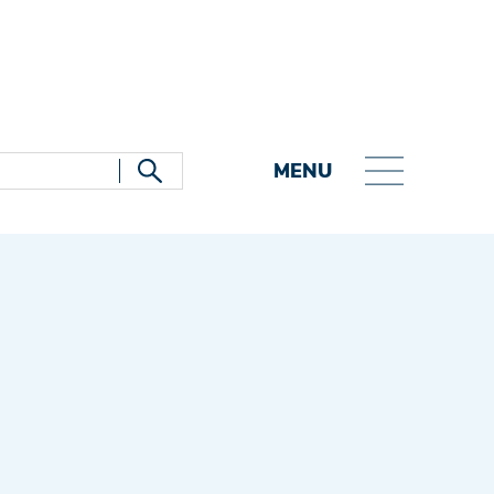
MENU
Startpagina
Contact
DE
NL
FR