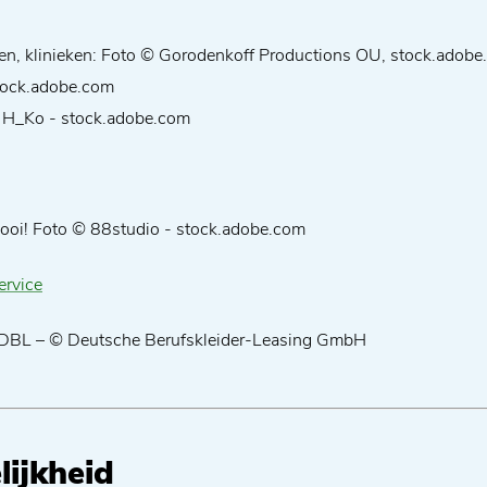
zen, klinieken: Foto © Gorodenkoff Productions OU, stock.adob
stock.adobe.com
© H_Ko - stock.adobe.com
 mooi! Foto © 88studio - stock.adobe.com
ervice
to DBL – © Deutsche Berufskleider-Leasing GmbH
lijkheid