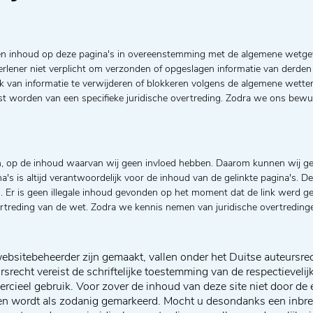
eigen inhoud op deze pagina's in overeenstemming met de algemene wetge
verlener niet verplicht om verzonden of opgeslagen informatie van derd
uik van informatie te verwijderen of blokkeren volgens de algemene wetten
 worden van een specifieke juridische overtreding. Zodra we ons bewust
n, op de inhoud waarvan wij geen invloed hebben. Daarom kunnen wij ge
na's is altijd verantwoordelijk voor de inhoud van de gelinkte pagina's
en. Er is geen illegale inhoud gevonden op het moment dat de link werd 
ertreding van de wet. Zodra we kennis nemen van juridische overtredingen
bsitebeheerder zijn gemaakt, vallen onder het Duitse auteursrec
rsrecht vereist de schriftelijke toestemming van de respectievel
mmercieel gebruik. Voor zover de inhoud van deze site niet door d
n wordt als zodanig gemarkeerd. Mocht u desondanks een inbreu